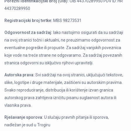
Porezni identifikacijski broj (OIB):
OIB 44370289950 PDV ID: HR
44370289950
Registracijski broj tvrtke:
MBS 98273531
Odgovornost za sadržaj:
Iako nastojimo osigurati da su sadržaji
na ovoj stranici točni i aktualni, ne preuzimamo odgovornost za
eventualne pogreške ili propuste. Za sadržaj vanjskih poveznica
koje vode na treće strane ne odgovaramo. Za sadržaj povezanih
stranica odgovorni su isključivo njihovi upravitelji.
Autorska prava:
Svi sadržaji na ovoj stranici, uključujući tekstove,
slike, logotipe i druge materijale, zaštićeni su autorskim pravima.
Svako reproduciranje, distribucija ili korištenje izvan granica
autorskog prava zahtijeva izričitu pisanu suglasnost autora ili
vlasnika prava.
Rješavanje sporova:
U slučaju pravnih pitanja ili sporova,
nadležan je sud u Trogiru