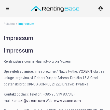
Početna
Impressum
Impressum
Impressum
RentingBase.com je vlasništvo tvtke Voxern
Upravitelj stranice:
Ime i prezime / Naziv tvrtke:
VOXERN
, obrt za
usluge i trgovinu, vl. Robert Dusper Adresa: Drniška 15 A Grad,
poštanski broj: OKRUG GORNJI, 21220 Država: Hrvatska
Kontakt podaci:
Telefon: +385 95 519 8373 E-
mail:
kontakt@voxern.com
Web:
www.voxern.com