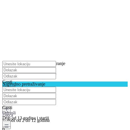
pritisnite za uključivanje skaliranje
Preuzimanje karata
Nismo našli nikakve rezultate
Gosti
Napredno pretraživanje
Odrasli
Dob od 13 godina i stariji
0
Gosti
Odrasli
Djeca
Dob od 13 godina i stariji
U dobi od 2 do 12 godina
0