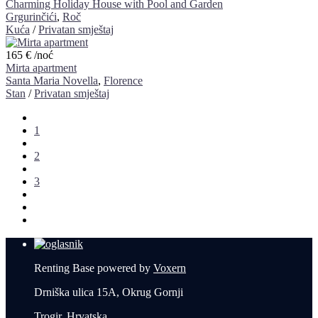
Charming Holiday House with Pool and Garden
Grgurinčići
,
Roč
Kuća
/
Privatan smještaj
165 €
/noć
Mirta apartment
Santa Maria Novella
,
Florence
Stan
/
Privatan smještaj
1
2
3
Renting Base powered by
Voxern
Drniška ulica 15A, Okrug Gornji
Trogir, Hrvatska