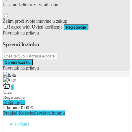
Ja samo želim rezervirati sobu
Želim proći svoje imovine u zakup
I agree with
Uvjeti korištenja
Registracija
Povratak na prijavu
Spremi lozinku
Spremi lozinku
Povratak na prijavu
0
Ulaz
Registracija
Dodaj oglas
Ukupno:
0.00
€
Pregled Košarice
Izvršava kupnju
Početna