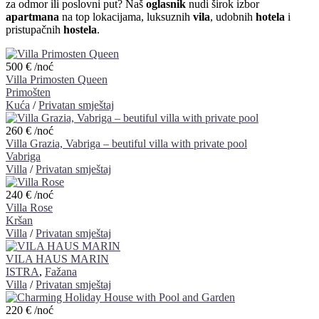
za odmor ili poslovni put? Naš
oglasnik
nudi širok izbor
apartmana
na top lokacijama, luksuznih
vila
, udobnih
hotela
i
pristupačnih
hostela
.
500 €
/noć
Villa Primosten Queen
Primošten
Kuća
/
Privatan smještaj
260 €
/noć
Villa Grazia, Vabriga – beutiful villa with private pool
Vabriga
Villa
/
Privatan smještaj
240 €
/noć
Villa Rose
Kršan
Villa
/
Privatan smještaj
VILA HAUS MARIN
ISTRA
,
Fažana
Villa
/
Privatan smještaj
220 €
/noć