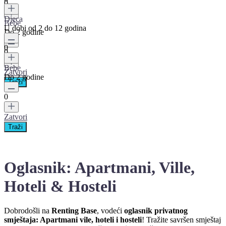
0
Djeca
Bebe
U dobi od 2 do 12 godina
Do 2 godine
0
0
Bebe
Zatvori
Do 2 godine
0
Zatvori
Oglasnik: Apartmani, Ville,
Hoteli & Hosteli
Dobrodošli na
Renting Base
, vodeći
oglasnik privatnog
smještaja: Apartmani vile, hoteli i hosteli
! Tražite savršen smještaj