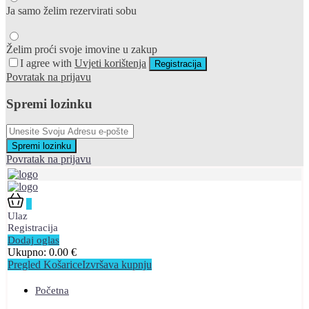
Ja samo želim rezervirati sobu
Želim proći svoje imovine u zakup
I agree with
Uvjeti korištenja
Registracija
Povratak na prijavu
Spremi lozinku
Spremi lozinku
Povratak na prijavu
0
Ulaz
Registracija
Dodaj oglas
Ukupno:
0.00
€
Pregled Košarice
Izvršava kupnju
Početna