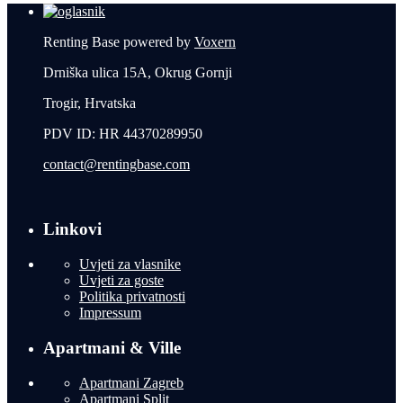
Renting Base powered by
Voxern
Drniška ulica 15A, Okrug Gornji
Trogir, Hrvatska
PDV ID: HR 44370289950
contact@rentingbase.com
Linkovi
Uvjeti za vlasnike
Uvjeti za goste
Politika privatnosti
Impressum
Apartmani & Ville
Apartmani Zagreb
Apartmani Split