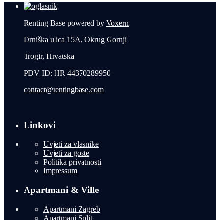
Renting Base powered by
Voxern
Drniška ulica 15A, Okrug Gornji
Trogir, Hrvatska
PDV ID: HR 44370289950
contact@rentingbase.com
Linkovi
Uvjeti za vlasnike
Uvjeti za goste
Politika privatnosti
Impressum
Apartmani & Ville
Apartmani Zagreb
Apartmani Split