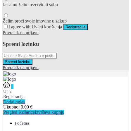
Ja samo želim rezervirati sobu
Želim proći svoje imovine u zakup
I agree with
Uvjeti korištenja
Registracija
Povratak na prijavu
Spremi lozinku
Spremi lozinku
Povratak na prijavu
0
Ulaz
Registracija
Dodaj oglas
Ukupno:
0.00
€
Pregled Košarice
Izvršava kupnju
Početna