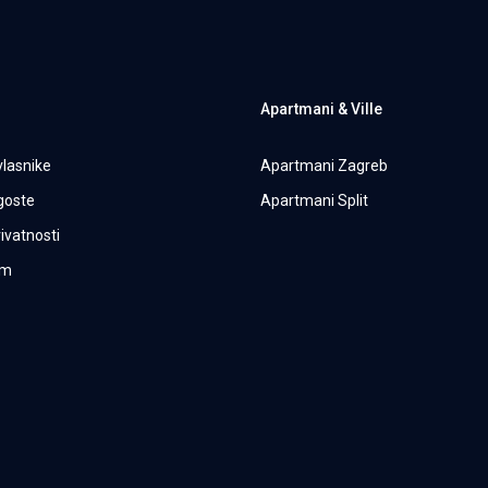
Apartmani & Ville
vlasnike
Apartmani Zagreb
 goste
Apartmani Split
rivatnosti
um