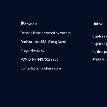
Linkovi
Renting Base powered by
Voxern
Uvjeti za 
Drniška ulica 15A, Okrug Gornji
Uvjeti za
Trogir, Hrvatska
Politika p
Impress
PDV ID: HR 44370289950
contact@rentingbase.com