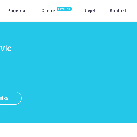
Povoljno
Početna
Cijene
Uvjeti
Kontakt
vic
snika