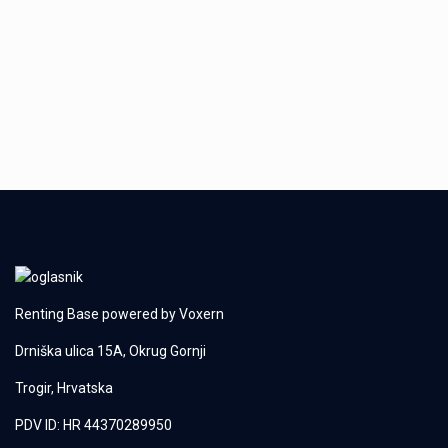
Renting Base powered by
Voxern
Drniška ulica 15A, Okrug Gornji
Trogir, Hrvatska
PDV ID: HR 44370289950