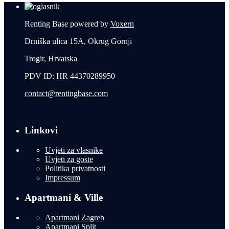
Renting Base powered by
Voxern
Drniška ulica 15A, Okrug Gornji
Trogir, Hrvatska
PDV ID: HR 44370289950
contact@rentingbase.com
Linkovi
Uvjeti za vlasnike
Uvjeti za goste
Politika privatnosti
Impressum
Apartmani & Ville
Apartmani Zagreb
Apartmani Split