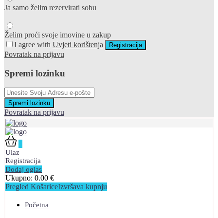
Ja samo želim rezervirati sobu
Želim proći svoje imovine u zakup
I agree with
Uvjeti korištenja
Registracija
Povratak na prijavu
Spremi lozinku
Spremi lozinku
Povratak na prijavu
0
Ulaz
Registracija
Dodaj oglas
Ukupno:
0.00
€
Pregled Košarice
Izvršava kupnju
Početna