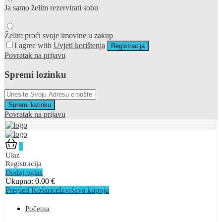
Ja samo želim rezervirati sobu
Želim proći svoje imovine u zakup
I agree with
Uvjeti korištenja
Registracija
Povratak na prijavu
Spremi lozinku
Spremi lozinku
Povratak na prijavu
0
Ulaz
Registracija
Dodaj oglas
Ukupno:
0.00
€
Pregled Košarice
Izvršava kupnju
Početna