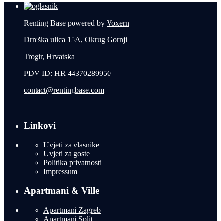
Renting Base powered by
Voxern
Drniška ulica 15A, Okrug Gornji
Trogir, Hrvatska
PDV ID: HR 44370289950
contact@rentingbase.com
Linkovi
Uvjeti za vlasnike
Uvjeti za goste
Politika privatnosti
Impressum
Apartmani & Ville
Apartmani Zagreb
Apartmani Split