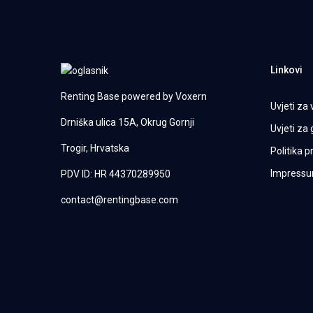
Linkovi
Renting Base powered by
Voxern
Uvjeti za 
Drniška ulica 15A, Okrug Gornji
Uvjeti za
Trogir, Hrvatska
Politika p
Impress
PDV ID: HR 44370289950
contact@rentingbase.com