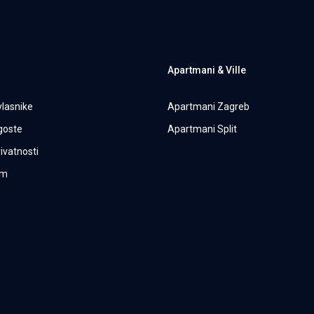
Apartmani & Ville
vlasnike
Apartmani Zagreb
 goste
Apartmani Split
rivatnosti
um