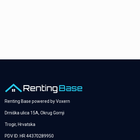
Renting Base powered by
Voxern
Drniška ulica 15A, Okrug Gornji
Trogir, Hrvatska
PDV ID: HR 44370289950