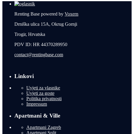
Renting Base powered by
Voxern
Drniška ulica 15A, Okrug Gornji
Trogir, Hrvatska
PDV ID: HR 44370289950
contact@rentingbase.com
Linkovi
Uvjeti za vlasnike
Uvjeti za goste
Politika privatnosti
Impressum
Apartmani & Ville
Apartmani Zagreb
Apartmani Split