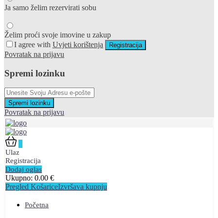
Ja samo želim rezervirati sobu
Želim proći svoje imovine u zakup
I agree with
Uvjeti korištenja
Registracija
Povratak na prijavu
Spremi lozinku
Spremi lozinku
Povratak na prijavu
0
Ulaz
Registracija
Dodaj oglas
Ukupno:
0.00
€
Pregled Košarice
Izvršava kupnju
Početna