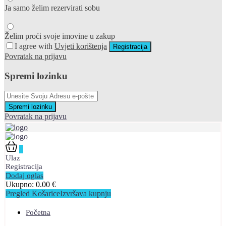
Ja samo želim rezervirati sobu
Želim proći svoje imovine u zakup
I agree with
Uvjeti korištenja
Registracija
Povratak na prijavu
Spremi lozinku
Spremi lozinku
Povratak na prijavu
0
Ulaz
Registracija
Dodaj oglas
Ukupno:
0.00
€
Pregled Košarice
Izvršava kupnju
Početna