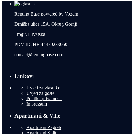
Renting Base powered by
Voxern
Drniška ulica 15A, Okrug Gornji
Trogir, Hrvatska
PDV ID: HR 44370289950
contact@rentingbase.com
Linkovi
Uvjeti za vlasnike
Uvjeti za goste
Politika privatnosti
Impressum
Apartmani & Ville
Apartmani Zagreb
Apartmani Split