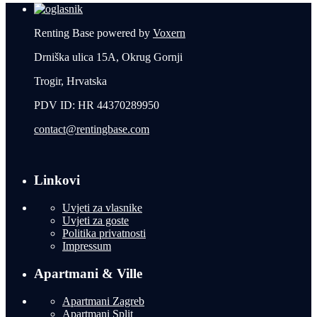
Renting Base powered by
Voxern
Drniška ulica 15A, Okrug Gornji
Trogir, Hrvatska
PDV ID: HR 44370289950
contact@rentingbase.com
Linkovi
Uvjeti za vlasnike
Uvjeti za goste
Politika privatnosti
Impressum
Apartmani & Ville
Apartmani Zagreb
Apartmani Split