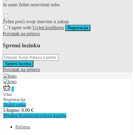
Ja samo želim rezervirati sobu
Želim proći svoje imovine u zakup
I agree with
Uvjeti korištenja
Registracija
Povratak na prijavu
Spremi lozinku
Spremi lozinku
Povratak na prijavu
0
Ulaz
Registracija
Dodaj oglas
Ukupno:
0.00
€
Pregled Košarice
Izvršava kupnju
Početna