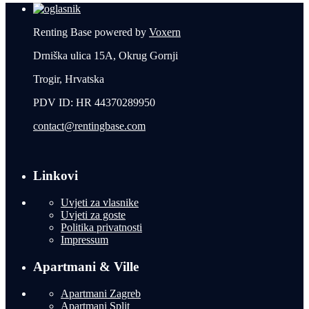
Renting Base powered by
Voxern
Drniška ulica 15A, Okrug Gornji
Trogir, Hrvatska
PDV ID: HR 44370289950
contact@rentingbase.com
Linkovi
Uvjeti za vlasnike
Uvjeti za goste
Politika privatnosti
Impressum
Apartmani & Ville
Apartmani Zagreb
Apartmani Split