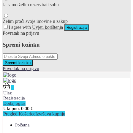
Ja samo želim rezervirati sobu
Želim proći svoje imovine u zakup
I agree with
Uvjeti korištenja
Registracija
Povratak na prijavu
Spremi lozinku
Spremi lozinku
Povratak na prijavu
0
Ulaz
Registracija
Dodaj oglas
Ukupno:
0.00
€
Pregled Košarice
Izvršava kupnju
Početna