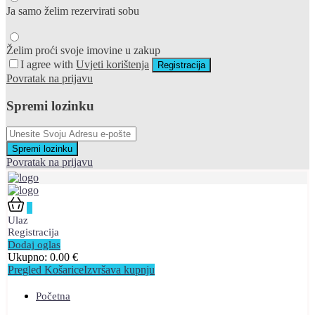
Ja samo želim rezervirati sobu
Želim proći svoje imovine u zakup
I agree with
Uvjeti korištenja
Registracija
Povratak na prijavu
Spremi lozinku
Spremi lozinku
Povratak na prijavu
0
Ulaz
Registracija
Dodaj oglas
Ukupno:
0.00
€
Pregled Košarice
Izvršava kupnju
Početna