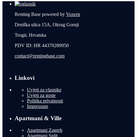
Renting Base powered by
Voxern
Drniška ulica 15A, Okrug Gornji
Trogir, Hrvatska
PDV ID: HR 44370289950
contact@rentingbase.com
Linkovi
Uvjeti za vlasnike
Uvjeti za goste
Politika privatnosti
Impressum
Apartmani & Ville
Apartmani Zagreb
Apartmani Split