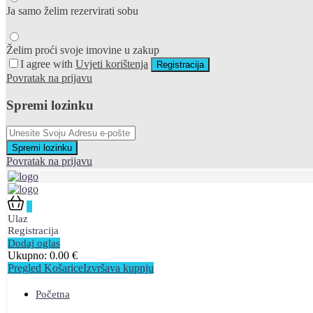
Ja samo želim rezervirati sobu
Želim proći svoje imovine u zakup
I agree with
Uvjeti korištenja
Registracija
Povratak na prijavu
Spremi lozinku
Spremi lozinku
Povratak na prijavu
0
Ulaz
Registracija
Dodaj oglas
Ukupno:
0.00
€
Pregled Košarice
Izvršava kupnju
Početna