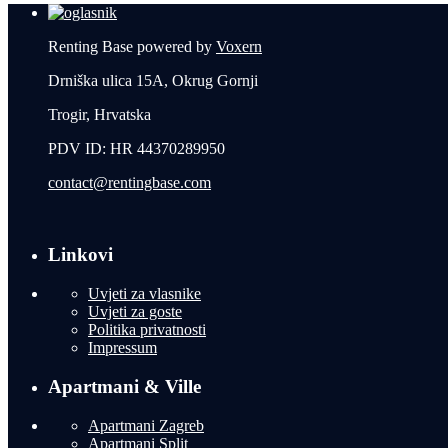
Renting Base powered by
Voxern
Drniška ulica 15A, Okrug Gornji
Trogir, Hrvatska
PDV ID: HR 44370289950
contact@rentingbase.com
Linkovi
Uvjeti za vlasnike
Uvjeti za goste
Politika privatnosti
Impressum
Apartmani & Ville
Apartmani Zagreb
Apartmani Split