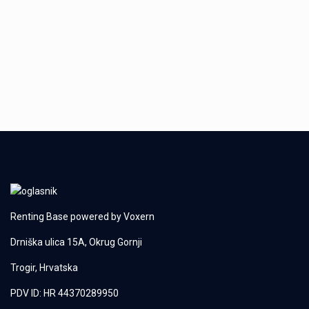
Renting Base powered by
Voxern
Drniška ulica 15A, Okrug Gornji
Trogir, Hrvatska
PDV ID: HR 44370289950