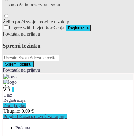
Ja samo želim rezervirati sobu
Želim proći svoje imovine u zakup
I agree with
Uvjeti korištenja
Registracija
Povratak na prijavu
Spremi lozinku
Spremi lozinku
Povratak na prijavu
0
Ulaz
Registracija
Dodaj oglas
Ukupno:
0.00
€
Pregled Košarice
Izvršava kupnju
Početna