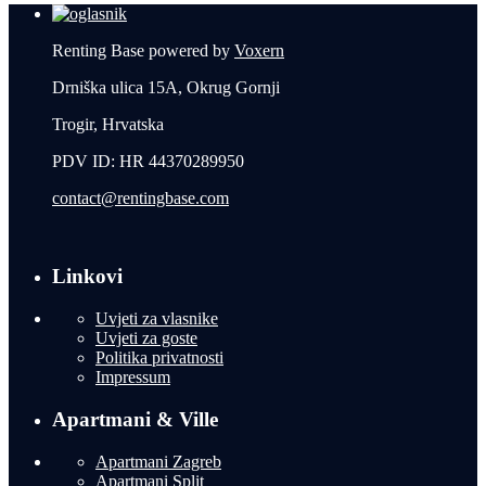
Renting Base powered by
Voxern
Drniška ulica 15A, Okrug Gornji
Trogir, Hrvatska
PDV ID: HR 44370289950
contact@rentingbase.com
Linkovi
Uvjeti za vlasnike
Uvjeti za goste
Politika privatnosti
Impressum
Apartmani & Ville
Apartmani Zagreb
Apartmani Split