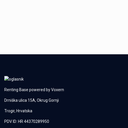
Renting Base powered by
Voxern
Drniška ulica 15A, Okrug Gornji
Trogir, Hrvatska
PDV ID: HR 44370289950