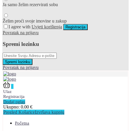
Ja samo želim rezervirati sobu
Želim proći svoje imovine u zakup
I agree with
Uvjeti korištenja
Registracija
Povratak na prijavu
Spremi lozinku
Spremi lozinku
Povratak na prijavu
0
Ulaz
Registracija
Dodaj oglas
Ukupno:
0.00
€
Pregled Košarice
Izvršava kupnju
Početna