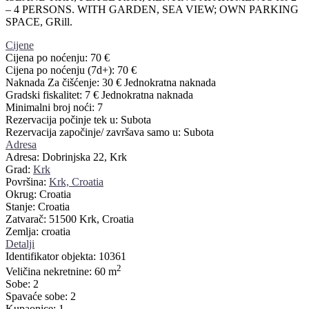
– 4 PERSONS. WITH GARDEN, SEA VIEW; OWN PARKING
SPACE, GRill.
Cijene
Cijena po noćenju:
70 €
Cijena po noćenju (7d+):
70 €
Naknada Za čišćenje:
30 € Jednokratna naknada
Gradski fiskalitet:
7 € Jednokratna naknada
Minimalni broj noći:
7
Rezervacija počinje tek u:
Subota
Rezervacija započinje/ završava samo u:
Subota
Adresa
Adresa:
Dobrinjska 22, Krk
Grad:
Krk
Površina:
Krk, Croatia
Okrug:
Croatia
Stanje:
Croatia
Zatvarač:
51500 Krk, Croatia
Zemlja:
croatia
Detalji
Identifikator objekta:
10361
2
Veličina nekretnine:
60 m
Sobe:
2
Spavaće sobe:
2
Kupaonice:
1