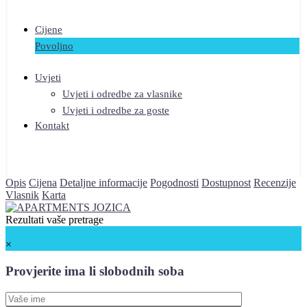
Cijene
Povoljno
Uvjeti
Uvjeti i odredbe za vlasnike
Uvjeti i odredbe za goste
Kontakt
Opis
Cijena
Detaljne informacije
Pogodnosti
Dostupnost
Recenzije
Vlasnik
Karta
Rezultati vaše pretrage
70 €
po noći
×
Provjerite ima li slobodnih soba