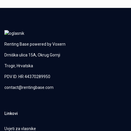
Renting Base powered by
Voxern
Drniška ulica 15A, Okrug Gornji
Trogir, Hrvatska
PDV ID: HR 44370289950
contact@rentingbase.com
Linkovi
Uvjeti za vlasnike