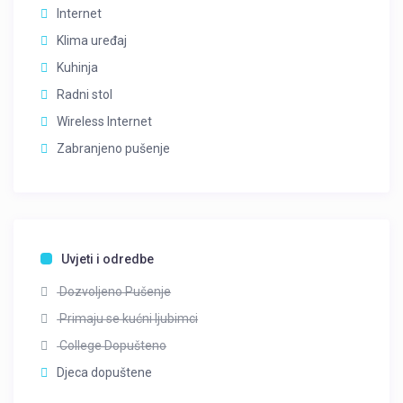
Internet
Klima uređaj
Kuhinja
Radni stol
Wireless Internet
Zabranjeno pušenje
Uvjeti i odredbe
Dozvoljeno Pušenje
Primaju se kućni ljubimci
College Dopušteno
Djeca dopuštene