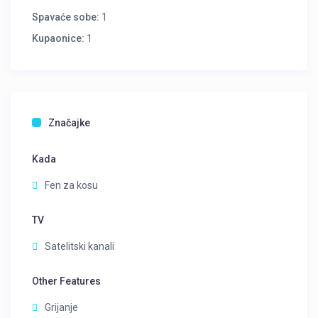
Spavaće sobe:
1
Kupaonice:
1
Značajke
Kada
Fen za kosu
TV
Satelitski kanali
Other Features
Grijanje