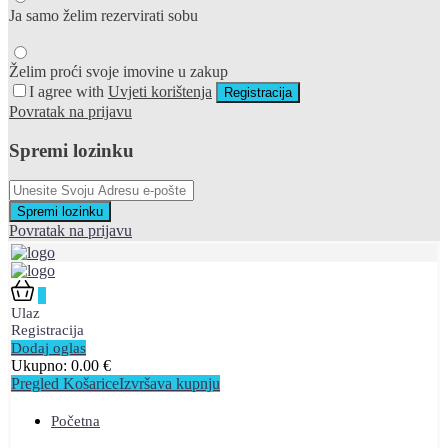
Ja samo želim rezervirati sobu
Želim proći svoje imovine u zakup
I agree with
Uvjeti korištenja
Registracija
Povratak na prijavu
Spremi lozinku
Spremi lozinku
Povratak na prijavu
0
Ulaz
Registracija
Dodaj oglas
Ukupno:
0.00
€
Pregled Košarice
Izvršava kupnju
Početna