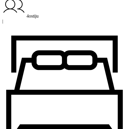
4ostiju
|