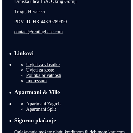
Drniška ulica 15A, Okrug Gornji
Trogir, Hrvatska
PDV ID: HR 44370289950
contact@rentingbase.com
Linkovi
Uvjeti za vlasnike
Uvjeti za goste
Politika privatnosti
Impressum
Apartmani & Ville
Apartmani Zagreb
Apartmani Split
Sigurno plaćanje
Oglašavanje možete platiti kreditnom ili debitnom karticom,