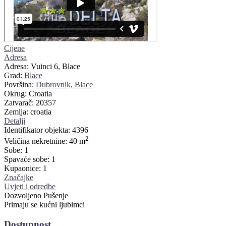
Cijene
Adresa
Adresa:
Vuinci 6, Blace
Grad:
Blace
Površina:
Dubrovnik, Blace
Okrug:
Croatia
Zatvarač:
20357
Zemlja:
croatia
Detalji
Identifikator objekta:
4396
2
Veličina nekretnine:
40 m
Sobe:
1
Spavaće sobe:
1
Kupaonice:
1
Značajke
Uvjeti i odredbe
Dozvoljeno Pušenje
Primaju se kućni ljubimci
Dostupnost