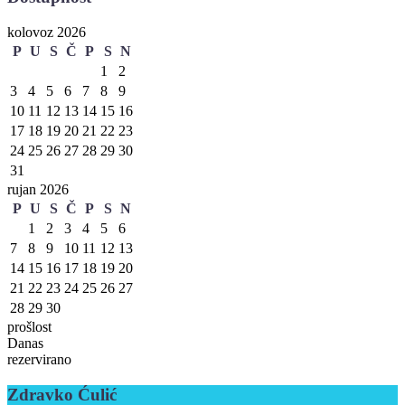
kolovoz 2026
P
U
S
Č
P
S
N
1
2
3
4
5
6
7
8
9
10
11
12
13
14
15
16
17
18
19
20
21
22
23
24
25
26
27
28
29
30
31
rujan 2026
P
U
S
Č
P
S
N
1
2
3
4
5
6
7
8
9
10
11
12
13
14
15
16
17
18
19
20
21
22
23
24
25
26
27
28
29
30
prošlost
Danas
rezervirano
Zdravko Ćulić