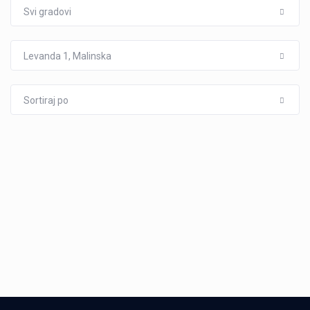
Svi gradovi
Levanda 1, Malinska
Sortiraj po