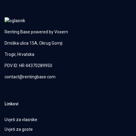
Renting Base powered by
Voxern
Drniška ulica 15A, Okrug Gornji
Trogir, Hrvatska
PDV ID: HR 44370289950
contact@rentingbase.com
Linkovi
Uvjeti za vlasnike
Uvjeti za goste