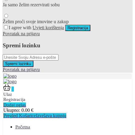
Ja samo želim rezervirati sobu
Želim proći svoje imovine u zakup
I agree with
Uvjeti korištenja
Registracija
Povratak na prijavu
Spremi lozinku
Spremi lozinku
Povratak na prijavu
0
Ulaz
Registracija
Dodaj oglas
Ukupno:
0.00
€
Pregled Košarice
Izvršava kupnju
Početna