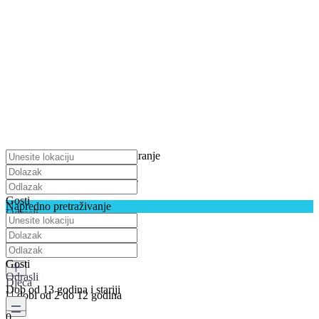
pritisnite za uključivanje skaliranje
Preuzimanje karata
Nismo našli nikakve rezultate
Gosti
Napredno pretraživanje
Odrasli
Dob od 13 godina i stariji
0
Gosti
Odrasli
Djeca
Dob od 13 godina i stariji
U dobi od 2 do 12 godina
0