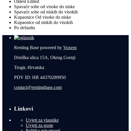
Oldest Edited
Spavaće sobe od visoke do niske
Spavaće sobe od niskih do visokih
Kupaonice Od visoke do niske
Kupaonice od niskih do visokih
Po defaultu
Renting Base powered by
Voxern
Drniška ulica 15A, Okrug Gornji
Trogir, Hrvatska
PDV ID: HR 44370289950
contact@rentingbase.com
Linkovi
Uvjeti za vlasnike
Uvjeti za goste
Politika privatnosti