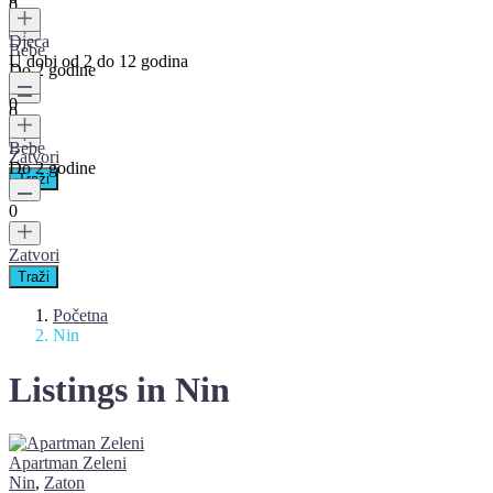
0
Djeca
Bebe
U dobi od 2 do 12 godina
Do 2 godine
0
0
Bebe
Zatvori
Do 2 godine
0
Zatvori
Početna
Nin
Listings in Nin
Apartman Zeleni
Nin
,
Zaton