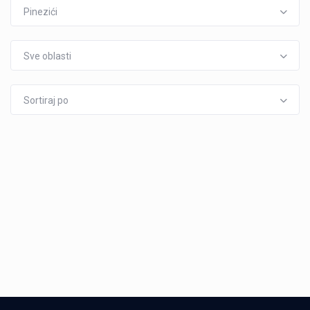
Pinezići
Sve oblasti
Sortiraj po