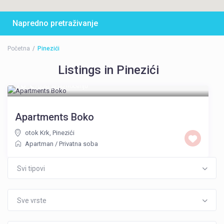
Napredno pretraživanje
Početna
Pinezići
Listings in Pinezići
10 €
/gost je po noćenju
Apartments Boko
otok Krk
,
Pinezići
Apartman
/
Privatna soba
Svi tipovi
Sve vrste