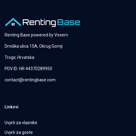
Renting Base powered by
Voxern
Drniška ulica 15A, Okrug Gornji
Trogir, Hrvatska
PDV ID: HR 44370289950
contact@rentingbase.com
Linkovi
Uvjeti za vlasnike
Uvjeti za goste