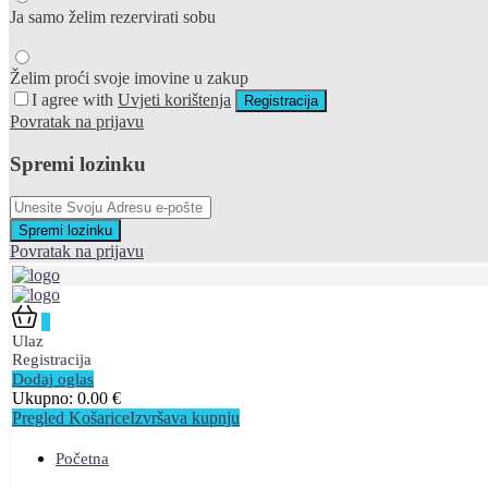
Ja samo želim rezervirati sobu
Želim proći svoje imovine u zakup
I agree with
Uvjeti korištenja
Registracija
Povratak na prijavu
Spremi lozinku
Spremi lozinku
Povratak na prijavu
0
Ulaz
Registracija
Dodaj oglas
Ukupno:
0.00
€
Pregled Košarice
Izvršava kupnju
Početna