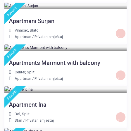
55 €
/noć
Favoriti
Apartmani Surjan
Vinačac
,
Blato
Apartman
/
Privatan smještaj
60 €
/noć
Favoriti
Apartments Marmont with balcony
Center
,
Split
Apartman
/
Privatan smještaj
85 €
/noć
Favoriti
Apartment Ina
Bol
,
Split
Stan
/
Privatan smještaj
60 €
/noć