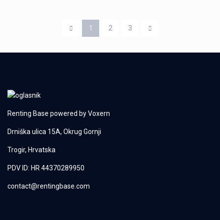
1
2
3
Renting Base powered by
Voxern
Drniška ulica 15A, Okrug Gornji
Trogir, Hrvatska
PDV ID: HR 44370289950
contact@rentingbase.com