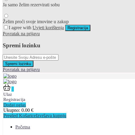
Ja samo želim rezervirati sobu
Želim proći svoje imovine u zakup
I agree with
Uvjeti korištenja
Registracija
Povratak na prijavu
Spremi lozinku
Spremi lozinku
Povratak na prijavu
0
Ulaz
Registracija
Dodaj oglas
Ukupno:
0.00
€
Pregled Košarice
Izvršava kupnju
Početna