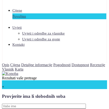
Cijene
Povoljno
Uvjeti
Uvjeti i odredbe za vlasnike
Uvjeti i odredbe za goste
Kontakt
Opis
Cijena
Detaljne informacije
Pogodnosti
Dostupnost
Recenzije
Vlasnik
Karta
Rezultati vaše pretrage
100 €
po noći
×
Provjerite ima li slobodnih soba