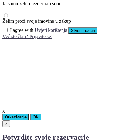
Ja samo želim rezervirati sobu
Želim proći svoje imovine u zakup
I agree with
Uvjeti korištenja
Stvoriti račun
Već ste član? Prijavite se!
x
Otkazivanje
OK
×
Potvrdite svoje rezervacije