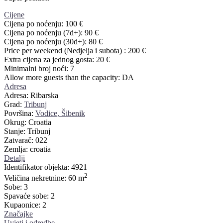
Cijene
Cijena po noćenju:
100 €
Cijena po noćenju (7d+):
90 €
Cijena po noćenju (30d+):
80 €
Price per weekend (Nedjelja i subota) :
200 €
Extra cijena za jednog gosta:
20 €
Minimalni broj noći:
7
Allow more guests than the capacity:
DA
Adresa
Adresa:
Ribarska
Grad:
Tribunj
Površina:
Vodice, Šibenik
Okrug:
Croatia
Stanje:
Tribunj
Zatvarač:
022
Zemlja:
croatia
Detalji
Identifikator objekta:
4921
2
Veličina nekretnine:
60 m
Sobe:
3
Spavaće sobe:
2
Kupaonice:
2
Značajke
Uvjeti i odredbe