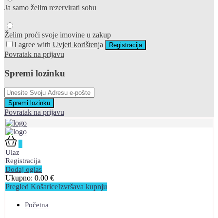
Ja samo želim rezervirati sobu
Želim proći svoje imovine u zakup
I agree with
Uvjeti korištenja
Registracija
Povratak na prijavu
Spremi lozinku
Spremi lozinku
Povratak na prijavu
0
Ulaz
Registracija
Dodaj oglas
Ukupno:
0.00
€
Pregled Košarice
Izvršava kupnju
Početna