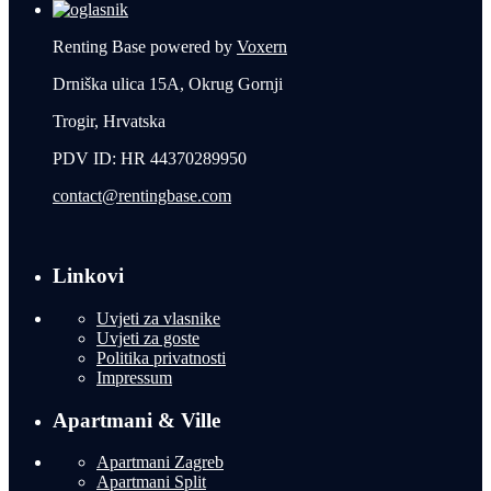
Renting Base powered by
Voxern
Drniška ulica 15A, Okrug Gornji
Trogir, Hrvatska
PDV ID: HR 44370289950
contact@rentingbase.com
Linkovi
Uvjeti za vlasnike
Uvjeti za goste
Politika privatnosti
Impressum
Apartmani & Ville
Apartmani Zagreb
Apartmani Split