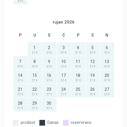
57 €
rujan 2026
P
U
S
Č
P
S
N
1
2
3
4
5
6
57 €
57 €
57 €
57 €
57 €
57 €
7
8
9
10
11
12
13
57 €
57 €
57 €
57 €
57 €
57 €
57 €
14
15
16
17
18
19
20
57 €
57 €
57 €
57 €
57 €
57 €
57 €
21
22
23
24
25
26
27
57 €
57 €
57 €
57 €
57 €
57 €
57 €
28
29
30
57 €
57 €
57 €
prošlost
Danas
rezervirano