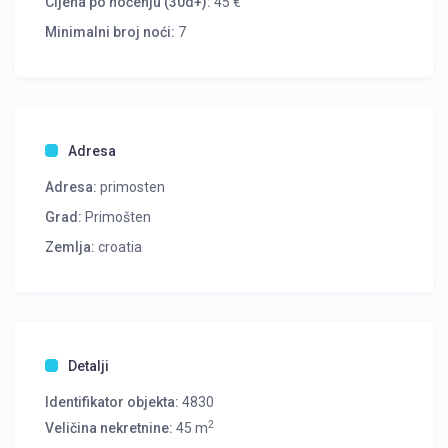
Cijena po noćenju (30d+):
45 €
Minimalni broj noći:
7
Adresa
Adresa:
primosten
Grad:
Primošten
Zemlja:
croatia
Detalji
Identifikator objekta:
4830
2
Veličina nekretnine:
45 m