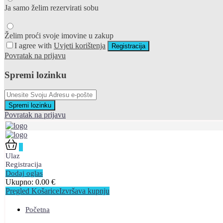
Ja samo želim rezervirati sobu
Želim proći svoje imovine u zakup
I agree with
Uvjeti korištenja
Registracija
Povratak na prijavu
Spremi lozinku
Spremi lozinku
Povratak na prijavu
0
Ulaz
Registracija
Dodaj oglas
Ukupno:
0.00
€
Pregled Košarice
Izvršava kupnju
Početna