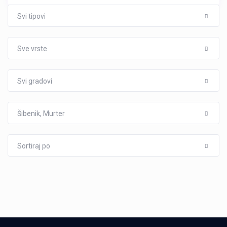
Svi tipovi
Sve vrste
Svi gradovi
Šibenik, Murter
Sortiraj po