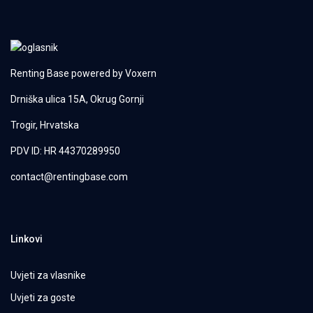
Renting Base powered by
Voxern
Drniška ulica 15A, Okrug Gornji
Trogir, Hrvatska
PDV ID: HR 44370289950
contact@rentingbase.com
Linkovi
Uvjeti za vlasnike
Uvjeti za goste