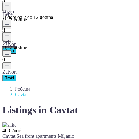
0
Djeca
Bebe
U dobi od 2 do 12 godina
Do 2 godine
0
0
Bebe
Zatvori
Do 2 godine
0
Zatvori
Početna
Cavtat
Listings in Cavtat
40 €
/noć
Cavtat Sea front apartments Miljanic