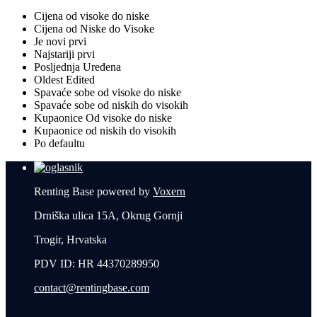
Cijena od visoke do niske
Cijena od Niske do Visoke
Je novi prvi
Najstariji prvi
Posljednja Uređena
Oldest Edited
Spavaće sobe od visoke do niske
Spavaće sobe od niskih do visokih
Kupaonice Od visoke do niske
Kupaonice od niskih do visokih
Po defaultu
Renting Base powered by
Voxern
Drniška ulica 15A, Okrug Gornji
Trogir, Hrvatska
PDV ID: HR 44370289950
contact@rentingbase.com