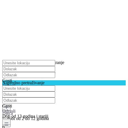
pritisnite za uključivanje skaliranje
Preuzimanje karata
Nismo našli nikakve rezultate
Gosti
Napredno pretraživanje
Odrasli
Dob od 13 godina i stariji
0
Gosti
Odrasli
Djeca
Dob od 13 godina i stariji
U dobi od 2 do 12 godina
0