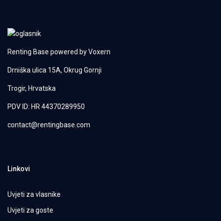
Renting Base powered by
Voxern
Drniška ulica 15A, Okrug Gornji
Trogir, Hrvatska
PDV ID: HR 44370289950
contact@rentingbase.com
Linkovi
Uvjeti za vlasnike
Uvjeti za goste