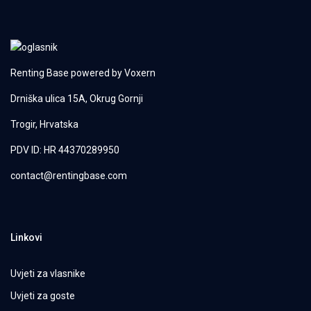
Renting Base powered by
Voxern
Drniška ulica 15A, Okrug Gornji
Trogir, Hrvatska
PDV ID: HR 44370289950
contact@rentingbase.com
Linkovi
Uvjeti za vlasnike
Uvjeti za goste