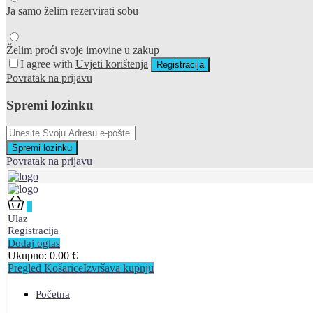
Ja samo želim rezervirati sobu
Želim proći svoje imovine u zakup
I agree with
Uvjeti korištenja
Registracija
Povratak na prijavu
Spremi lozinku
Spremi lozinku
Povratak na prijavu
0
Ulaz
Registracija
Dodaj oglas
Ukupno:
0.00
€
Pregled Košarice
Izvršava kupnju
Početna