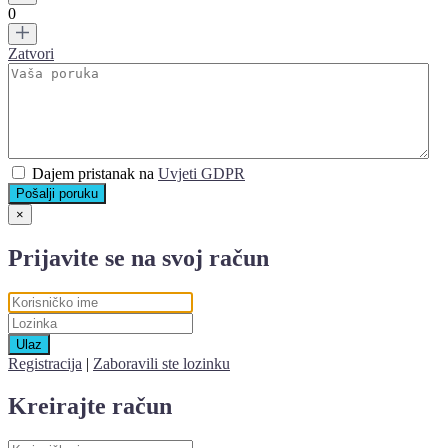
0
Zatvori
Dajem pristanak na
Uvjeti GDPR
Pošalji poruku
×
Prijavite se na svoj račun
Ulaz
Registracija
|
Zaboravili ste lozinku
Kreirajte račun