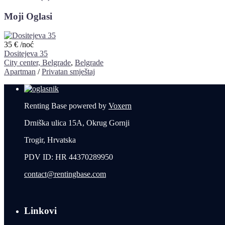
Moji Oglasi
35 €
/noć
Dositejeva 35
City center, Belgrade
,
Belgrade
Apartman
/
Privatan smještaj
Renting Base powered by
Voxern
Drniška ulica 15A, Okrug Gornji
Trogir, Hrvatska
PDV ID: HR 44370289950
contact@rentingbase.com
Linkovi