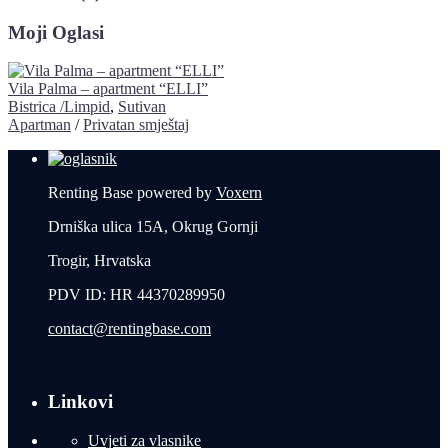
Moji Oglasi
Vila Palma – apartment “ELLI”
Bistrica /Limpid
,
Sutivan
Apartman
/
Privatan smještaj
Renting Base powered by
Voxern
Drniška ulica 15A, Okrug Gornji
Trogir, Hrvatska
PDV ID: HR 44370289950
contact@rentingbase.com
Linkovi
Uvjeti za vlasnike