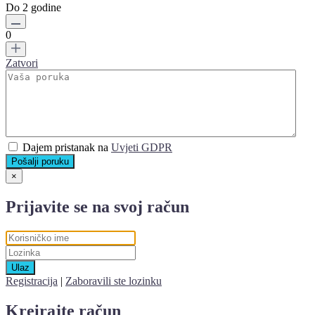
Do 2 godine
0
Zatvori
Dajem pristanak na
Uvjeti GDPR
Pošalji poruku
×
Prijavite se na svoj račun
Ulaz
Registracija
|
Zaboravili ste lozinku
Kreirajte račun