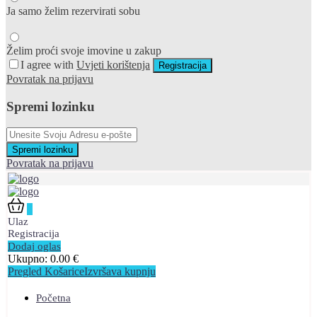
Ja samo želim rezervirati sobu
Želim proći svoje imovine u zakup
I agree with
Uvjeti korištenja
Registracija
Povratak na prijavu
Spremi lozinku
Spremi lozinku
Povratak na prijavu
0
Ulaz
Registracija
Dodaj oglas
Ukupno:
0.00
€
Pregled Košarice
Izvršava kupnju
Početna