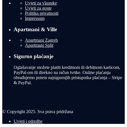
Uvjeti za vlasnike
Uvjeti za goste
Politika privatnosti
Impressum
Apartmani & Ville
Apartmani Zagreb
Apartmani Split
Sigurno plaćanje
Oglašavanje možete platiti kreditnom ili debitnom karticom,
PayPal-om ili direkno na račun tvrtke. Online plaćanja
obrađujemo putem najsigurnijih pristupnika plaćanja – Stripe
& PayPal.
© Copyright 2025. Sva prava pridržana
Uvjeti i odredbe