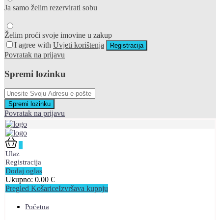
Ja samo želim rezervirati sobu
Želim proći svoje imovine u zakup
I agree with
Uvjeti korištenja
Registracija
Povratak na prijavu
Spremi lozinku
Spremi lozinku
Povratak na prijavu
0
Ulaz
Registracija
Dodaj oglas
Ukupno:
0.00
€
Pregled Košarice
Izvršava kupnju
Početna