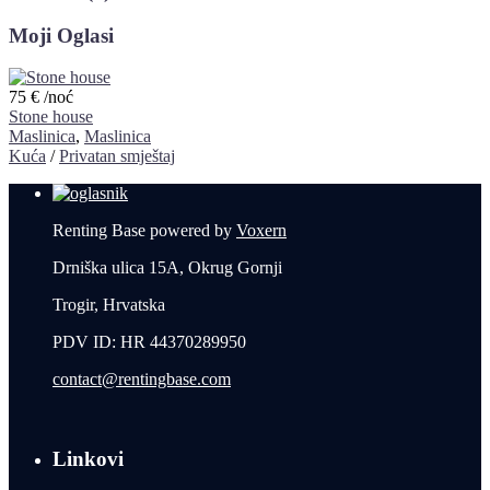
Moji Oglasi
75 €
/noć
Stone house
Maslinica
,
Maslinica
Kuća
/
Privatan smještaj
Renting Base powered by
Voxern
Drniška ulica 15A, Okrug Gornji
Trogir, Hrvatska
PDV ID: HR 44370289950
contact@rentingbase.com
Linkovi