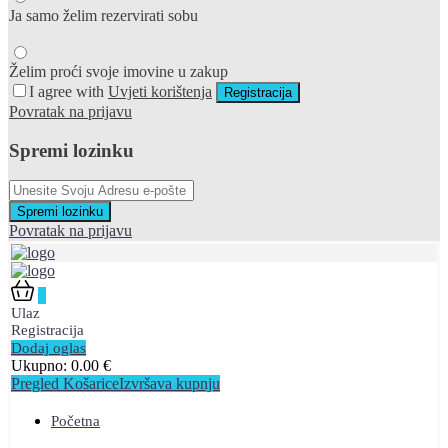
Ja samo želim rezervirati sobu
Želim proći svoje imovine u zakup
I agree with
Uvjeti korištenja
Registracija
Povratak na prijavu
Spremi lozinku
Spremi lozinku
Povratak na prijavu
0
Ulaz
Registracija
Dodaj oglas
Ukupno:
0.00
€
Pregled Košarice
Izvršava kupnju
Početna