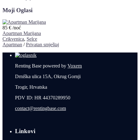
Moji Oglasi
85 €
/noć
Apartman Marijana
Crikvenica
,
Selce
Apartman
/
Privatan smještaj
Renting Base powered by
Voxern
Drniška ulica 15A, Okrug Gornji
Trogir, Hrvatska
PDV ID: HR 44370289950
contact@rentingbase.com
Linkovi