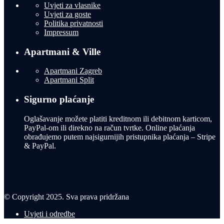
Uvjeti za vlasnike
Uvjeti za goste
Politika privatnosti
Impressum
Apartmani & Ville
Apartmani Zagreb
Apartmani Split
Sigurno plaćanje
Oglašavanje možete platiti kreditnom ili debitnom karticom,
PayPal-om ili direkno na račun tvrtke. Online plaćanja
obrađujemo putem najsigurnijih pristupnika plaćanja – Stripe
& PayPal.
© Copyright 2025. Sva prava pridržana
Uvjeti i odredbe