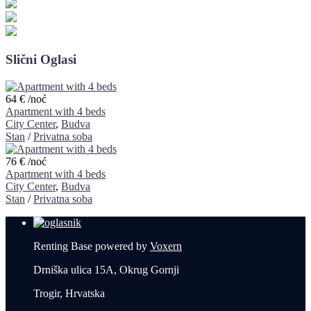
Slični Oglasi
64 €
/noć
Apartment with 4 beds
City Center
,
Budva
Stan
/
Privatna soba
76 €
/noć
Apartment with 4 beds
City Center
,
Budva
Stan
/
Privatna soba
Renting Base powered by
Voxern
Drniška ulica 15A, Okrug Gornji
Trogir, Hrvatska