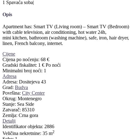
1 Spavaća soba
|
Opis
Apartment has: Smart TV (Living room) – Smart TV (Bedroom)
with cable television, air conditioning, hot water 24h,
mini kitchen, bathroom (washing machine), safe, iron, hair dryer,
linen, French balcony, internet.
Cijene
Cijena po noćenju:
68 €
Gradski fiskalitet:
1 € Po noći
Minimalni broj noći:
1
Adresa
Adresa:
Dositejeva 43
Grad:
Budva
Površina:
City Center
Okrug:
Montenegro
Stanje:
Sea Side
Zatvarač:
85310
Zemlja:
Crna gora
Detalji
Identifikator objekta:
2886
2
Veličina nekretnine:
35 m
Sobe:
1