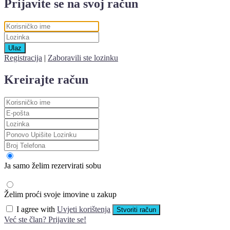
Prijavite se na svoj račun
Ulaz
Registracija
|
Zaboravili ste lozinku
Kreirajte račun
Ja samo želim rezervirati sobu
Želim proći svoje imovine u zakup
I agree with
Uvjeti korištenja
Stvoriti račun
Već ste član? Prijavite se!