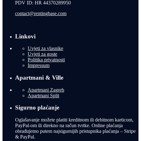
PDV ID: HR 44370289950
contact@rentingbase.com
Linkovi
Uvjeti za vlasnike
Uvjeti za goste
Politika privatnosti
Impressum
Apartmani & Ville
Apartmani Zagreb
Apartmani Split
Sigurno plaćanje
Oglašavanje možete platiti kreditnom ili debitnom karticom,
PayPal-om ili direkno na račun tvrtke. Online plaćanja
obrađujemo putem najsigurnijih pristupnika plaćanja – Stripe
& PayPal.