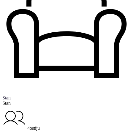
Stan
|
Stan
4ostiju