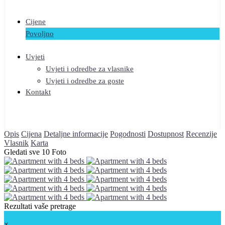
Cijene
Povoljno
Uvjeti
Uvjeti i odredbe za vlasnike
Uvjeti i odredbe za goste
Kontakt
Opis
Cijena
Detaljne informacije
Pogodnosti
Dostupnost
Recenzije
Vlasnik
Karta
Gledati sve 10 Foto
Rezultati vaše pretrage
68 €
po noći
×