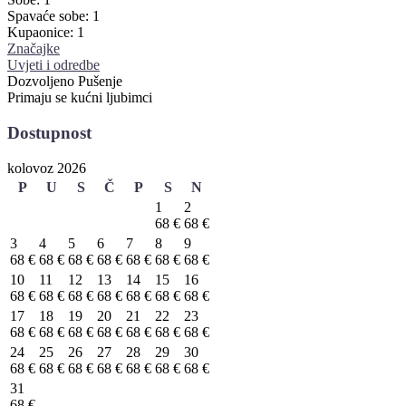
Spavaće sobe:
1
Kupaonice:
1
Značajke
Uvjeti i odredbe
Dozvoljeno Pušenje
Primaju se kućni ljubimci
Dostupnost
kolovoz 2026
P
U
S
Č
P
S
N
1
2
68 €
68 €
3
4
5
6
7
8
9
68 €
68 €
68 €
68 €
68 €
68 €
68 €
10
11
12
13
14
15
16
68 €
68 €
68 €
68 €
68 €
68 €
68 €
17
18
19
20
21
22
23
68 €
68 €
68 €
68 €
68 €
68 €
68 €
24
25
26
27
28
29
30
68 €
68 €
68 €
68 €
68 €
68 €
68 €
31
68 €