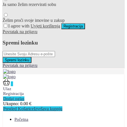
Ja samo želim rezervirati sobu
Želim proći svoje imovine u zakup
I agree with
Uvjeti korištenja
Registracija
Povratak na prijavu
Spremi lozinku
Spremi lozinku
Povratak na prijavu
0
Ulaz
Registracija
Dodaj oglas
Ukupno:
0.00
€
Pregled Košarice
Izvršava kupnju
Početna