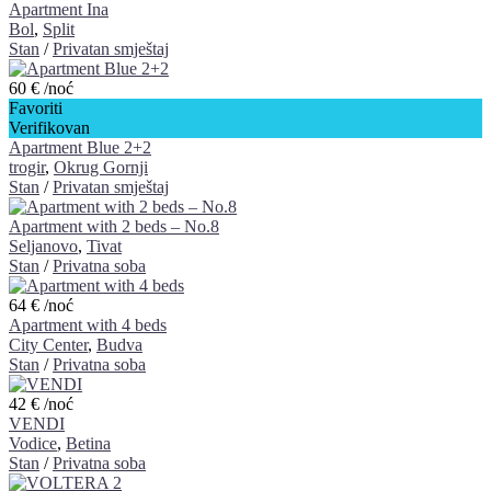
Apartment Ina
Bol
,
Split
Stan
/
Privatan smještaj
60 €
/noć
Favoriti
Verifikovan
Apartment Blue 2+2
trogir
,
Okrug Gornji
Stan
/
Privatan smještaj
Apartment with 2 beds – No.8
Seljanovo
,
Tivat
Stan
/
Privatna soba
64 €
/noć
Apartment with 4 beds
City Center
,
Budva
Stan
/
Privatna soba
42 €
/noć
VENDI
Vodice
,
Betina
Stan
/
Privatna soba