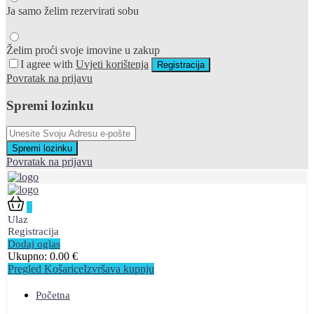
Ja samo želim rezervirati sobu
Želim proći svoje imovine u zakup
I agree with
Uvjeti korištenja
Registracija
Povratak na prijavu
Spremi lozinku
Spremi lozinku
Povratak na prijavu
0
Ulaz
Registracija
Dodaj oglas
Ukupno:
0.00
€
Pregled Košarice
Izvršava kupnju
Početna