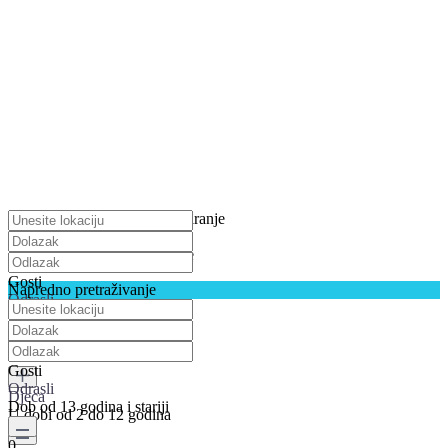
pritisnite za uključivanje skaliranje
Preuzimanje karata
Nismo našli nikakve rezultate
Gosti
Napredno pretraživanje
Odrasli
Dob od 13 godina i stariji
0
Gosti
Odrasli
Djeca
Dob od 13 godina i stariji
U dobi od 2 do 12 godina
0