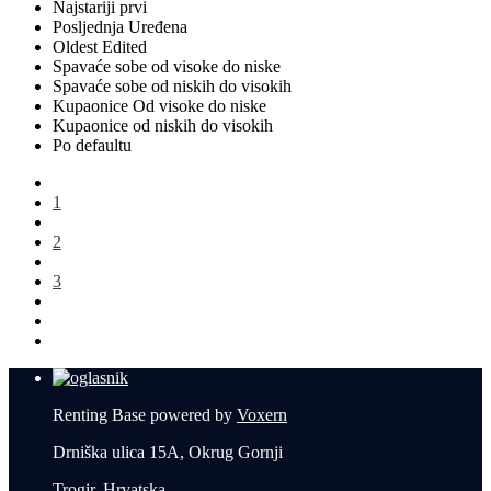
Najstariji prvi
Posljednja Uređena
Oldest Edited
Spavaće sobe od visoke do niske
Spavaće sobe od niskih do visokih
Kupaonice Od visoke do niske
Kupaonice od niskih do visokih
Po defaultu
1
2
3
Renting Base powered by
Voxern
Drniška ulica 15A, Okrug Gornji
Trogir, Hrvatska