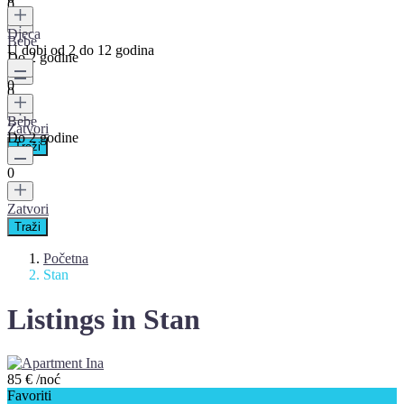
0
Djeca
Bebe
U dobi od 2 do 12 godina
Do 2 godine
0
0
Bebe
Zatvori
Do 2 godine
0
Zatvori
Početna
Stan
Listings in Stan
85 €
/noć
Favoriti