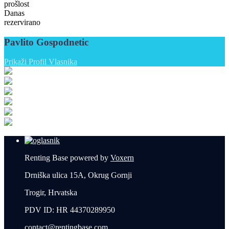
prošlost
Danas
rezervirano
Pavlito Gospodnetic
Prikaži Profil Vlasnika
Renting Base powered by
Voxern
Drniška ulica 15A, Okrug Gornji
Trogir, Hrvatska
PDV ID: HR 44370289950
contact@rentingbase.com