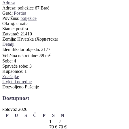
Adresa
Adresa:
polježice 67 Brač
Grad:
Postira
Površina:
polježice
Okrug:
croatia
Stanje:
postira
Zatvarač:
21410
Zemlja:
Hrvatska (Хорватска)
Detalji
Identifikator objekta:
2177
2
Veličina nekretnine:
88 m
Sobe:
4
Spavaće sobe:
3
Kupaonice:
1
Značajke
Uvjeti i odredbe
Dozvoljeno Pušenje
Dostupnost
kolovoz 2026
P
U
S
Č
P
S
N
1
2
70 €
70 €