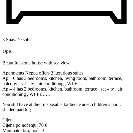
3 Spavaće sobe
|
Opis
Beautiful stone house with sea view
Apartments Neppa offers 2 luxurious suites.
Ap – 6 has 3 bedrooms, kitchen, living room, bathroom, terrace,
balcony , sat – tv , air conditiong , WI-FI …..
Ap – 4 has 2 bedrooms, kitchen, bathroom, terrace , sat – tv , air
conditioning , WI-FI……
You still have at their disposal: a barbecue area, children’s pool,
shaded parking.
Cijene
Cijena po noćenju:
70 €
Minimalni broj noći:
3