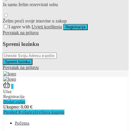
Ja samo želim rezervirati sobu
Želim proći svoje imovine u zakup
I agree with
Uvjeti korištenja
Registracija
Povratak na prijavu
Spremi lozinku
Spremi lozinku
Povratak na prijavu
0
Ulaz
Registracija
Dodaj oglas
Ukupno:
0.00
€
Pregled Košarice
Izvršava kupnju
Početna