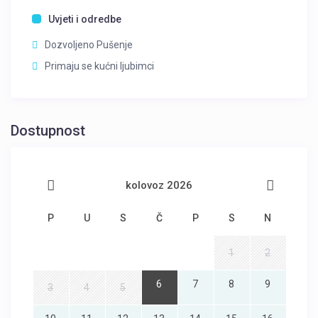
Uvjeti i odredbe
Dozvoljeno Pušenje
Primaju se kućni ljubimci
Dostupnost
kolovoz 2026
P
U
S
Č
P
S
N
1
2
6
7
8
9
3
4
5