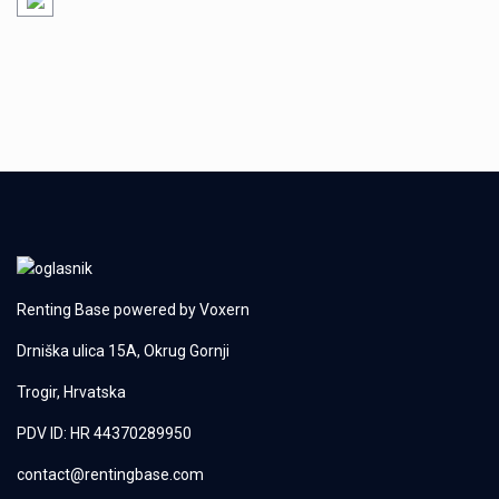
Renting Base powered by
Voxern
Drniška ulica 15A, Okrug Gornji
Trogir, Hrvatska
PDV ID: HR 44370289950
contact@rentingbase.com