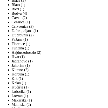
Blace (3)
Blato (1)
Bled (1)
Budva (4)
Cavtat (2)
Cesarica (1)
Crikvenica (3)
Dobropoljana (1)
Dubrovnik (2)
Fažana (1)
Florence (1)
Funtana (1)
Hajdúszoboszló (2)
Hvar (1)
Jadranovo (1)
Jahorina (1)
Klimno (2)
Korčula (1)
Krk (1)
Kršan (1)
Kućište (1)
Loborika (1)
Lovran (1)
Makarska (1)
Malinska (2)