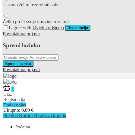
Ja samo želim rezervirati sobu
Želim proći svoje imovine u zakup
I agree with
Uvjeti korištenja
Registracija
Povratak na prijavu
Spremi lozinku
Spremi lozinku
Povratak na prijavu
0
Ulaz
Registracija
Dodaj oglas
Ukupno:
0.00
€
Pregled Košarice
Izvršava kupnju
Početna