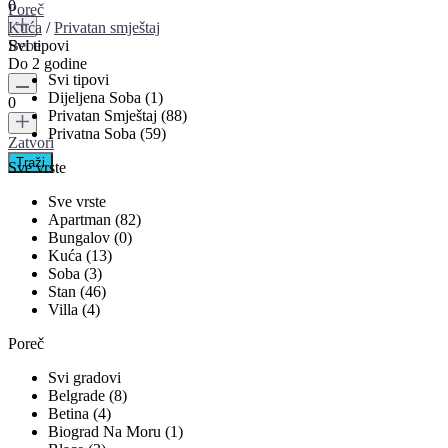
0
Poreč
Kuća
/
Privatan smještaj
Svi tipovi
Bebe
Do 2 godine
Svi tipovi
Dijeljena Soba (1)
0
Privatan Smještaj (88)
Privatna Soba (59)
Zatvori
Sve vrste
Sve vrste
Apartman (82)
Bungalov (0)
Kuća (13)
Soba (3)
Stan (46)
Villa (4)
Poreč
Svi gradovi
Belgrade (8)
Betina (4)
Biograd Na Moru (1)