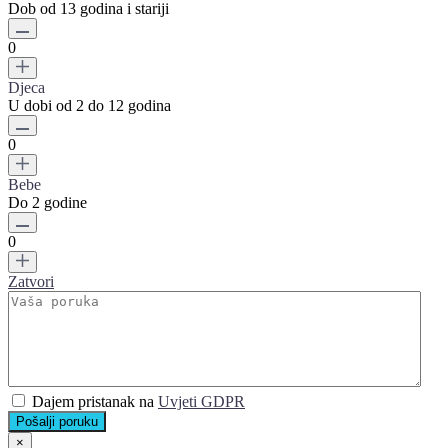
Dob od 13 godina i stariji
0
Djeca
U dobi od 2 do 12 godina
0
Bebe
Do 2 godine
0
Zatvori
Dajem pristanak na
Uvjeti GDPR
Pošalji poruku
×