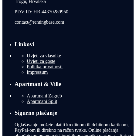
Trogir, Hrvatska
PDV ID: HR 44370289950
contact@rentingbase.com
Linkovi
Uvjeti za vlasnike
Uvjeti za goste
Politika privatnosti
Impressum
Apartmani & Ville
Apartmani Zagreb
Apartmani Split
Sigurno plaćanje
Oglašavanje možete platiti kreditnom ili debitnom karticom,
PayPal-om ili direkno na račun tvrtke. Online plaćanja
obrađujemo putem najsigurnijih pristupnika plaćanja – Stripe