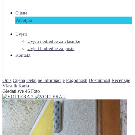
Cijene
Povoljno
Uvjeti
Uvjeti i odredbe za vlasnike
Uvjeti i odredbe za goste
Kontakt
Opis
Cijena
Detaljne informacije
Pogodnosti
Dostupnost
Recenzije
Vlasnik
Karta
Gledati sve 46 Foto