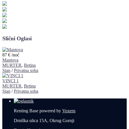
Slični Oglasi
87 €
/noć
Mantova
MURTER
,
Betina
Stan
/
Privatna soba
VINCI 1
MURTER
,
Betina
Stan
/
Privatna soba
Renting Base powered by
Voxern
Drniška ulica 15A, Okrug Gornji