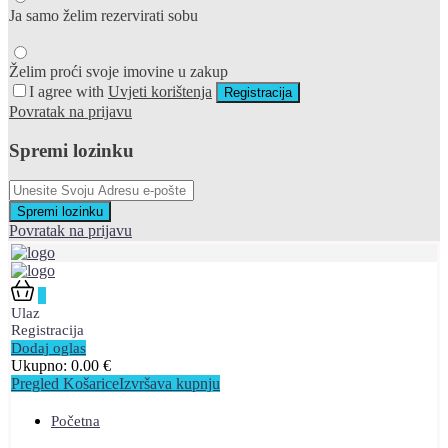
Ja samo želim rezervirati sobu
Želim proći svoje imovine u zakup
I agree with
Uvjeti korištenja
Registracija
Povratak na prijavu
Spremi lozinku
Spremi lozinku
Povratak na prijavu
0
Ulaz
Registracija
Dodaj oglas
Ukupno:
0.00
€
Pregled Košarice
Izvršava kupnju
Početna