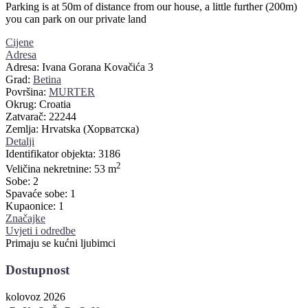
Parking is at 50m of distance from our house, a little further (200m)
you can park on our private land
Cijene
Adresa
Adresa:
Ivana Gorana Kovačića 3
Grad:
Betina
Površina:
MURTER
Okrug:
Croatia
Zatvarač:
22244
Zemlja:
Hrvatska (Хорватска)
Detalji
Identifikator objekta:
3186
2
Veličina nekretnine:
53 m
Sobe:
2
Spavaće sobe:
1
Kupaonice:
1
Značajke
Uvjeti i odredbe
Primaju se kućni ljubimci
Dostupnost
kolovoz 2026