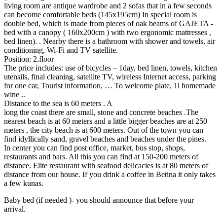
living room are antique wardrobe and 2 sofas that in a few seconds
can become comfortable beds (145x195cm) In special room is
double bed, which is made from pieces of oak beams of GAJETA -
bed with a canopy ( 160x200cm ) with two ergonomic mattresses ,
bed linen). . Nearby there is a bathroom with shower and towels, air
conditioning, Wi-Fi and TV satellite.
Position: 2.floor
The price includes: use of bicycles – 1day, bed linen, towels, kitchen
utensils, final cleaning, satellite TV, wireless Internet access, parking
for one car, Tourist information, … To welcome plate, 1l homemade
wine ..
Distance to the sea is 60 meters . A
long the coast there are small, stone and concrete beaches .The
nearest beach is at 60 meters and a little bigger beaches are at 250
meters , the city beach is at 600 meters. Out of the town you can
find idyllically sand, gravel beaches and beaches under the pines.
In center you can find post office, market, bus stop, shops,
restaurants and bars. All this you can find at 150-200 meters of
distance. Elite restaurant with seafood delicacies is at 80 meters of
distance from our house. If you drink a coffee in Betina it only takes
a few kunas.
Baby bed (if needed )- you should announce that before your
arrival.