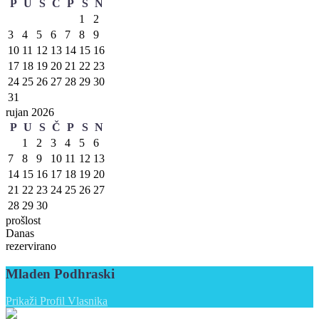
P
U
S
Č
P
S
N
1
2
3
4
5
6
7
8
9
10
11
12
13
14
15
16
17
18
19
20
21
22
23
24
25
26
27
28
29
30
31
rujan 2026
P
U
S
Č
P
S
N
1
2
3
4
5
6
7
8
9
10
11
12
13
14
15
16
17
18
19
20
21
22
23
24
25
26
27
28
29
30
prošlost
Danas
rezervirano
Mladen Podhraski
Prikaži Profil Vlasnika