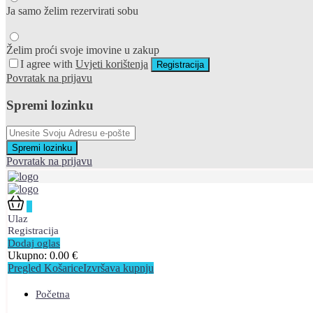
Ja samo želim rezervirati sobu
Želim proći svoje imovine u zakup
I agree with
Uvjeti korištenja
Registracija
Povratak na prijavu
Spremi lozinku
Spremi lozinku
Povratak na prijavu
0
Ulaz
Registracija
Dodaj oglas
Ukupno:
0.00
€
Pregled Košarice
Izvršava kupnju
Početna