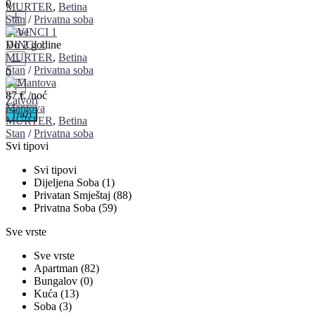
0
MURTER
,
Betina
Stan
/
Privatna soba
Bebe
VINCI 1
Do 2 godine
MURTER
,
Betina
Stan
/
Privatna soba
0
87 €
/noć
Zatvori
Mantova
MURTER
,
Betina
Stan
/
Privatna soba
Svi tipovi
Svi tipovi
Dijeljena Soba (1)
Privatan Smještaj (88)
Privatna Soba (59)
Sve vrste
Sve vrste
Apartman (82)
Bungalov (0)
Kuća (13)
Soba (3)