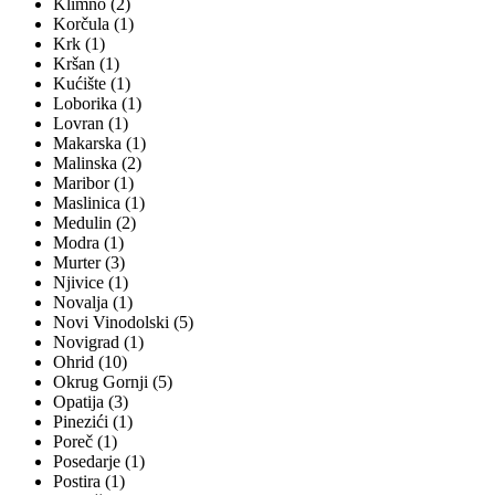
Klimno (2)
Korčula (1)
Krk (1)
Kršan (1)
Kućište (1)
Loborika (1)
Lovran (1)
Makarska (1)
Malinska (2)
Maribor (1)
Maslinica (1)
Medulin (2)
Modra (1)
Murter (3)
Njivice (1)
Novalja (1)
Novi Vinodolski (5)
Novigrad (1)
Ohrid (10)
Okrug Gornji (5)
Opatija (3)
Pinezići (1)
Poreč (1)
Posedarje (1)
Postira (1)