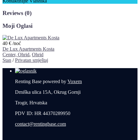
Kontaktirajte Vlasnika
Reviews
(0)
Moji Oglasi
40 €
/noć
De Lux Apartments Kosta
Center, Ohrid
,
Ohrid
Stan
/
Privatan smještaj
Renting Base powered by
Voxern
Drniška ulica 15A, Okrug Gornji
Trogir, Hrvatska
PDV ID: HR 44370289950
contact@rentingbase.com