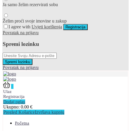
Ja samo želim rezervirati sobu
Želim proći svoje imovine u zakup
I agree with
Uvjeti korištenja
Registracija
Povratak na prijavu
Spremi lozinku
Spremi lozinku
Povratak na prijavu
0
Ulaz
Registracija
Dodaj oglas
Ukupno:
0.00
€
Pregled Košarice
Izvršava kupnju
Početna