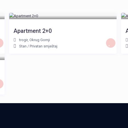
35 €
/noć
Apartment 2+0
trogir
,
Okrug Gornji
Stan
/
Privatan smještaj