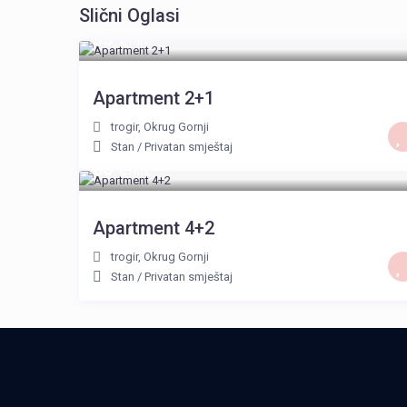
Slični Oglasi
35 €
/noć
Apartment 2+1
trogir
,
Okrug Gornji
Stan
/
Privatan smještaj
60 €
/noć
Apartment 4+2
trogir
,
Okrug Gornji
Stan
/
Privatan smještaj