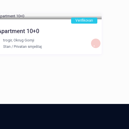
120 €
/noć
Verifikovan
Apartment 10+0
trogir
,
Okrug Gornji
Stan
/
Privatan smještaj